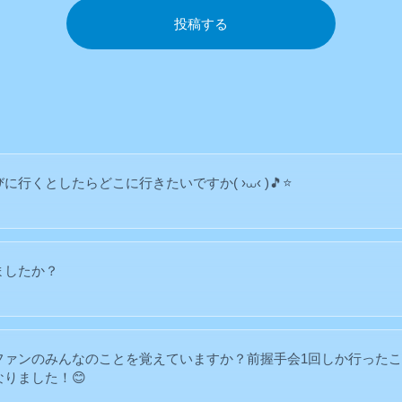
投稿する
行くとしたらどこに行きたいですか( ›⩊‹ )🎵⭐
ましたか？
ファンのみんなのことを覚えていますか？前握手会1回しか行った
りました！😊